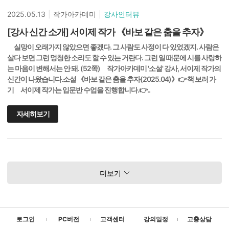
2025.05.13
|
작가아카데미
|
강사인터뷰
[강사 신간 소개] 서이제 작가 《바보 같은 춤을 추자》
실망이 오래가지 않았으면 좋겠다. 그 사람도 사정이 다 있었겠지. 사람은
살다 보면 그런 멍청한 소리도 할 수 있는 거란다. 그런 일 때문에 시를 사랑하
는 마음이 변해서는 안 돼. (52쪽) 작가아카데미 '소설' 강사, 서이제 작가의
신간이 나왔습니다.소설 《바보 같은 춤을 추자(2025.04)》👉 책 보러 가
기 서이제 작가는 입문반 수업을 진행합니다.👉..
자세히보기
더보기
로그인
PC버전
고객센터
강의일정
고충상담