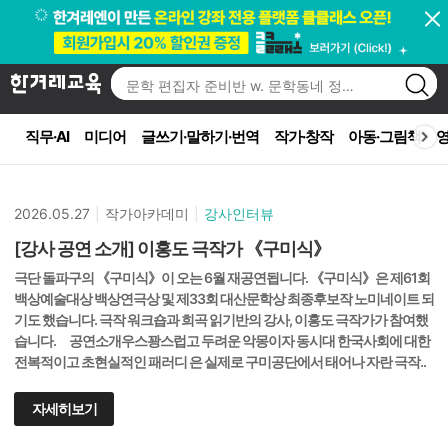
직무·AI
미디어
글쓰기·말하기·번역
작가·창작
아동·그림책
영
2026.05.27
|
작가아카데미
|
강사인터뷰
[강사 공연 소개] 이홍도 극작가 《구미식》
극단 돌파구의 《구미식》이 오는 6월 재공연됩니다. 《구미식》은 제61회
백상예술대상 백상연극상 및 제33회 대산문학상 최종후보작 노미네이트 되
기도 했습니다. 극작 워크숍과 희곡 읽기반의 강사, 이홍도 극작가가 참여했
습니다. 공연소개우스꽝스럽고 두려운 악몽이자 동시대 한국사회에 대한
전복적이고 초현실적인 패러디 은 실제로 구미공단에서 태어나 자란 극작..
자세히보기