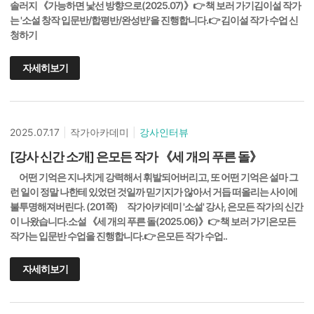
솔러지 《가능하면 낯선 방향으로(2025.07)》👉 책 보러 가기김이설 작가
는 '소설 창작 입문반/합평반/완성반'을 진행합니다.👉 김이설 작가 수업 신
청하기
자세히보기
2025.07.17
|
작가아카데미
|
강사인터뷰
[강사 신간 소개] 은모든 작가 《세 개의 푸른 돌》
어떤 기억은 지나치게 강력해서 휘발되어버리고, 또 어떤 기억은 설마 그
런 일이 정말 나한테 있었던 것일까 믿기지가 않아서 거듭 떠올리는 사이에
불투명해져버린다. (201쪽) 작가아카데미 '소설' 강사, 은모든 작가의 신간
이 나왔습니다.소설 《세 개의 푸른 돌(2025.06)》👉 책 보러 가기은모든
작가는 입문반 수업을 진행합니다.👉 은모든 작가 수업..
자세히보기