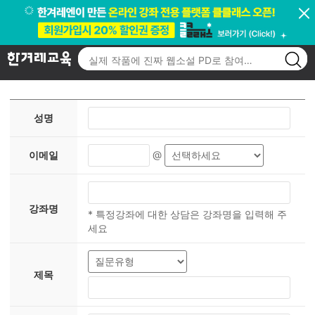
고객센터
결제/환불
국비지원
/
FAQ
1:1상담
알리미
마일리지
과정안내
성명
@
이메일
강좌명
* 특정강좌에 대한 상담은 강좌명을 입력해 주
세요
제목