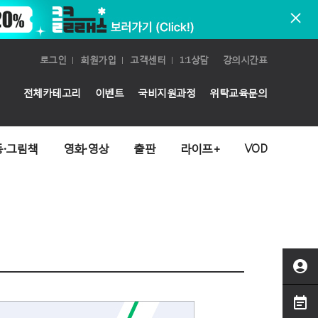
로그인
회원가입
고객센터
1:1상담
강의시간표
전체카테고리
이벤트
국비지원과정
위탁교육문의
동·그림책
영화·영상
출판
라이프+
VOD