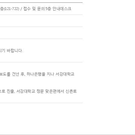
층(121-722) / 접수 및 문의:5층 안내데스크
시기 바랍니다.
보도를 건넌 후, 하나은행을 지나 서강대학교
로 진출, 서강대학교 정문 맞은편에서 신촌로