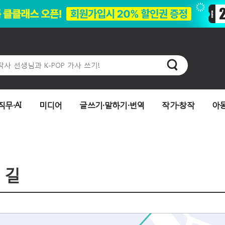
직무·AI
미디어
글쓰기·말하기·번역
작가·창작
아
길
 길