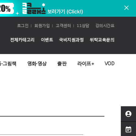
로그인
회원가입
고객센터
1:1상담
강의시간표
전체카테고리
이벤트
국비지원과정
위탁교육문의
동·그림책
영화·영상
출판
라이프+
VOD