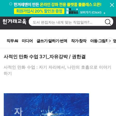
<
직무·AI
미디어
글쓰기·말하기·번역
작가·창작
아동·그림책
영
사적인 만화 수업 3기_자유강박 / 권한결
사적인 만화 수업 : 자기 자리에서, 나만의 호흡으로 이야기
하기