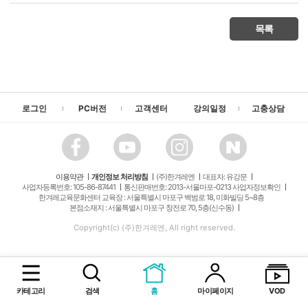
목록
로그인
PC버전
고객센터
강의일정
고충상담
이용약관
개인정보 처리방침
(주)한겨레엔
대표자: 유강문
사업자등록번호: 105-86-87441
통신판매번호: 2013-서울마포-0213 사업자정보확인
한겨레교육문화센터 교육장 : 서울특별시 마포구 백범로 18, 미화빌딩 5~8층
본점소재지 : 서울특별시 마포구 창전로 70, 5층(신수동)
Copyright(c) (주)한겨레엔, All right reserved.
카테고리
검색
홈
마이페이지
VOD