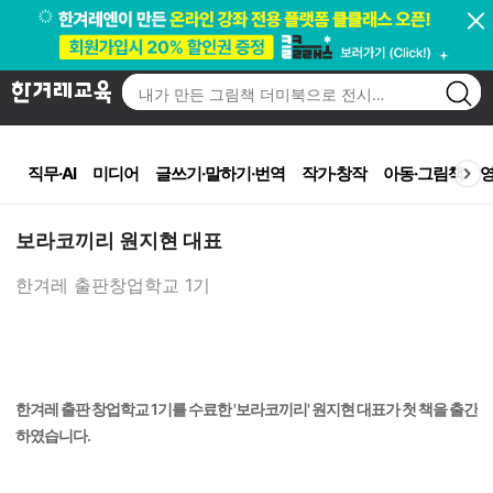
<
직무·AI
미디어
글쓰기·말하기·번역
작가·창작
아동·그림책
영
보라코끼리 원지현 대표
한겨레 출판창업학교 1기
한겨레 출판 창업학교 1기를 수료한 '보라코끼리' 원지현 대표가 첫 책을 출간
하였습니다.