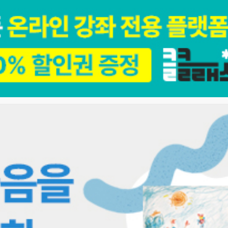
화·영상
출판
라이프+
VOD