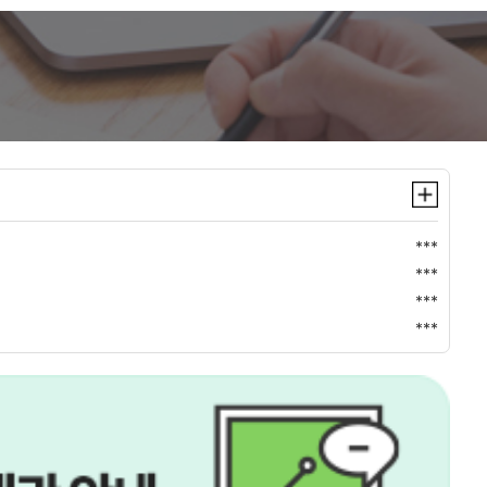
***
***
***
***