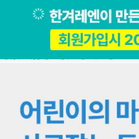
직무·AI
미디어
글쓰기·말하기·번역
작가·창작
아동·그림책
영
전체강좌
아동청소년
그림책
브랜드소개
스쿨IN