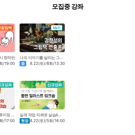
모집중 강좌
마감임박
10기
시 창작반
나의 이야기를 살리는 그림책 연출 방법
회/19:00
8.22(토)/8회/13:30
줌
신규강좌
신규강좌
<생일엔 마라탕> 류미정 작가와 함께
실제 작업 의뢰로 실습&피드백
회/17:00
8.22(토)/5회/16:00
현장