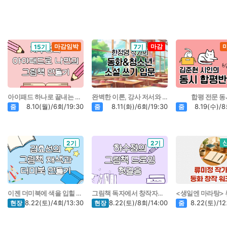
마감임박
마감
15기
7기
아이패드 하나로 끝내는 그림책 만들기
완벽한 이론, 강사 저서와 함께하는
합평 전문 동
8.10(월)/6회/19:30
8.11(화)/6회/19:30
8.19(수)/8
줌
줌
줌
2기
2기
이젠 더미북에 색을 입힐 시간!
그림책 독자에서 창작자로 나아가기
8.22(토)/4회/13:30
8.22(토)/8회/14:00
8.22(토)/12
현장
현장
줌