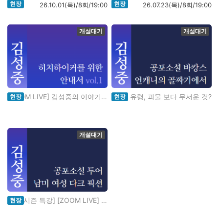
현장
현장
26.10.01(목)/8회/19:00
26.07.23(목)/8회/19:00
개설대기
개설대기
[ZOOM LIVE] 김성중의 이야기를 여행..
귀신, 유령, 괴물 보다 무서운 것?
현장
현장
개설대기
[겨울시즌 특강] [ZOOM LIVE] 김성중..
현장