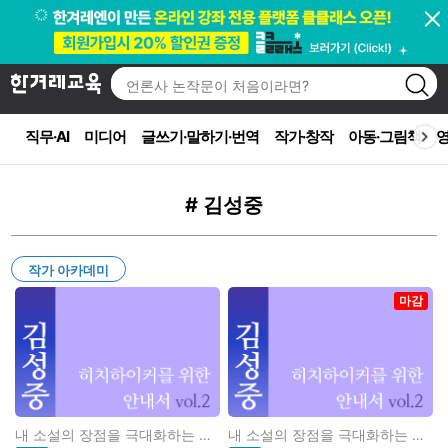
직무·AI
미디어
글쓰기·말하기·번역
작가·창작
아동·그림책
영
# 김성중
작가 아카데미
마감
내 소설의 장점을 극대화하는 합..
내 소설의 장점을 극대화하는 합..