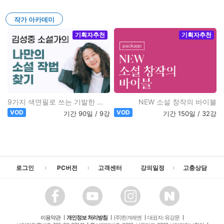
작가 아카데미
기획자추천
기획자추천
9가지 색연필로 쓰는 기발한 발상..
NEW 소설 창작의 바이블
VOD
VOD
기간 90일 / 9강
기간 150일 / 32강
로그인
PC버전
고객센터
강의일정
고충상담
이용약관
개인정보 처리방침
(주)한겨레엔
대표자: 유강문