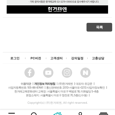
목록
로그인
PC버전
고객센터
강의일정
고충상담
이용약관
개인정보 처리방침
(주)한겨레엔
대표자: 유강문
사업자등록번호: 105-86-87441
통신판매번호: 2013-서울마포-0213 사업자정보확인
한겨레교육문화센터 교육장 : 서울특별시 마포구 백범로 18, 미화빌딩 5~8층
본점소재지 : 서울특별시 마포구 창전로 70, 5층(신수동)
Copyright(c) (주)한겨레엔, All right reserved.