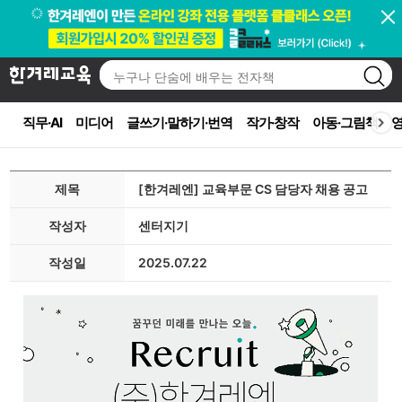
직무·AI
미디어
글쓰기·말하기·번역
작가·창작
아동·그림책
영
제목
[한겨레엔] 교육부문 CS 담당자 채용 공고
작성자
센터지기
작성일
2025.07.22